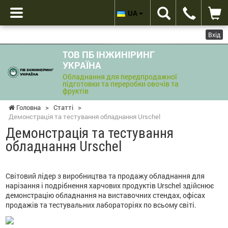
UA
Вхід
ТОВ ПБ ІНЖИНІРИНГ
УКРАЇНА
Обладнання для передпродажної
підготовки та переробки овочів та
фруктів
Головна
>
Статті
>
Демонстрація та тестування обладнання Urschel
Демонстрація та тестування
обладнання Urschel
Світовий лідер з виробництва та продажу обладнання для
нарізання і подрібнення харчових продуктів Urschel здійснює
демонстрацію обладнання на виставочних стендах, офісах
продажів та тестувальних лабораторіях по всьому світі.