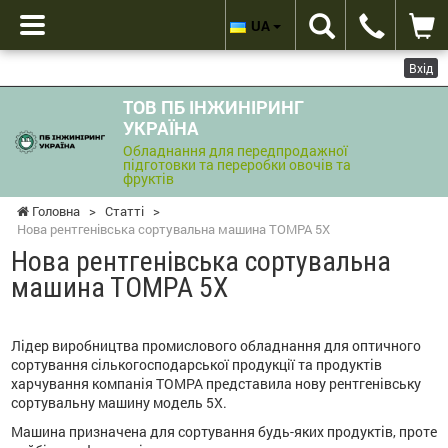
UA
Вхід
ТОВ ПБ ІНЖИНІРИНГ
УКРАЇНА
Обладнання для передпродажної
підготовки та переробки овочів та
фруктів
Головна
>
Статті
>
Нова рентгенівська сортувальна машина ТОМРА 5Х
Нова рентгенівська сортувальна
машина ТОМРА 5Х
Лідер виробництва промислового обладнання для оптичного
сортування сількогосподарської продукції та продуктів
харчування компанія ТОМРА представила нову рентгенівську
сортувальну машину модель 5Х.
Машина призначена для сортування будь-яких продуктів, проте