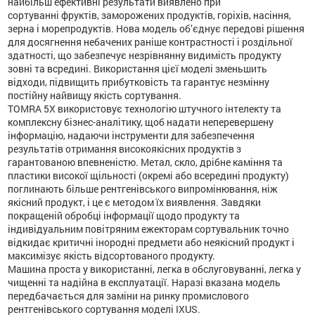
найбільш ефективні результати виявлено при
сортуванні фруктів, заморожених продуктів, горіхів, насіння,
зерна і морепродуктів. Нова модель об’єднує передові рішення
для досягнення небачених раніше контрастності і роздільної
здатності, що забезпечує незрівнянну видимість продукту
зовні та всредині. Використання цієї моделі зменьшить
відходи, підвищить прибутковість та гарантує незмінну
постійну найвищу якість сортування.
TOMRA 5X використовує технологію штучного інтелекту та
комплексну бізнес-аналітику, щоб надати неперевершену
інформацію, надаючи інструменти для забезпечення
результатів отримання високоякісних продуктів з
гарантованою впевненістю. Метал, скло, дрібне каміння та
пластики високої щільності (окремі або всередині продукту)
поглинають більше рентгенівського випромінювання, ніж
якісний продукт, і це є методом їх виявлення. Завдяки
покращеній обробці інформації щодо продукту та
індивідуальним повітряним ежекторам сортувальник точно
відкидає критичні інородні предмети або неякісний продукт і
максимізує якість відсортованого продукту.
Машина проста у використанні, легка в обслуговуванні, легка у
чищенні та надійна в експлуатації. Наразі вказана модель
передбачається для заміни на ринку промислового
рентгенівського сортування моделі IXUS.