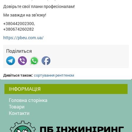
Довірьте свої плани професіоналам!
Ми завжди на зв'язку!
+380442002300,
+380674260282
https://pbeu.com.ua/
Поділиться
Дивіться також:
сортування рентгеном
ІНФОРМАЦІЯ
Головна сторінка
Товари
Контакти