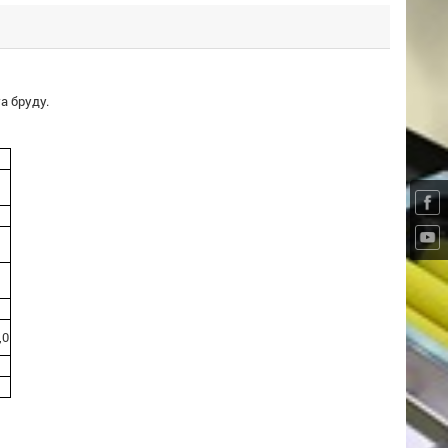
а бруду.
,0