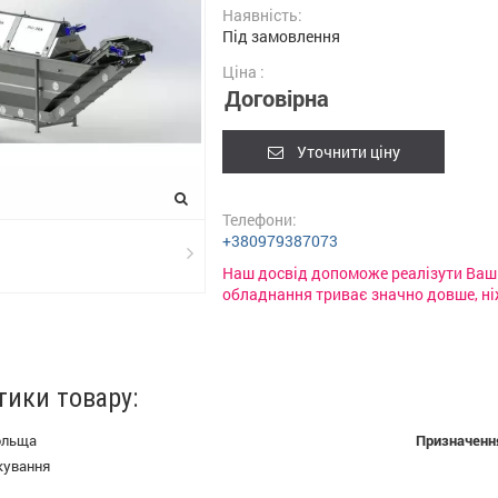
Наявність:
Під замовлення
Ціна :
Договірна
Уточнити ціну
Телефони:
+380979387073
Наш досвід допоможе реалізути Ваші 
обладнання триває значно довше, ні
тики товару:
ольща
Призначенн
кування