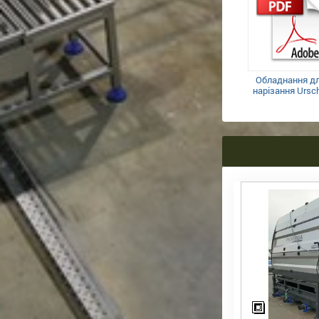
Обладнання д
нарізання Ursc