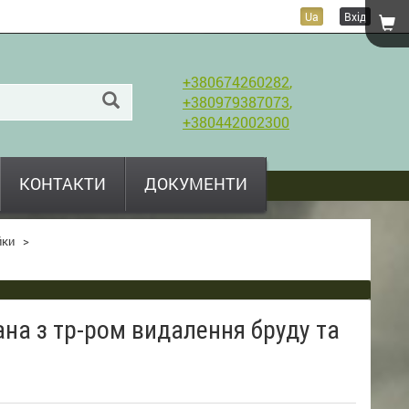
Ua
Вхід
+380674260282
,
+380979387073
,
+380442002300
КОНТАКТИ
ДОКУМЕНТИ
йки
>
на з тр-ром видалення бруду та