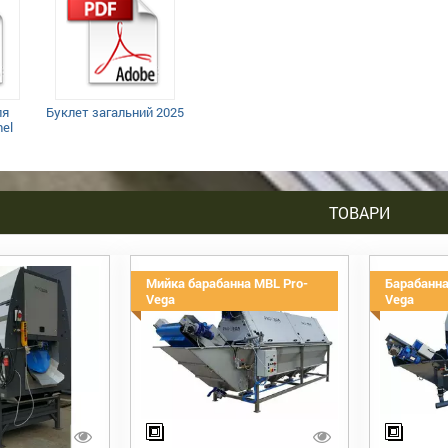
ля
Буклет загальний 2025
hel
ТОВАРИ
Мийка барабанна MBL Pro-
Барабанна
Vega
Vega