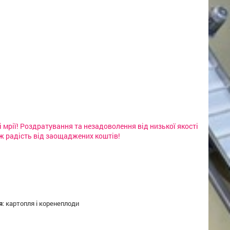
мрії! Роздратування та незадоволення від низької якості
ж радість від заощаджених коштів!
я
:
картопля і коренеплоди