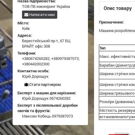
Назва підприємства:
ТОВ ПБ інжиніринг Україна
Опис товару
Написати нам
Призначення:
Місто:
Київ
Машина розроблена 
Адреса:
Берестейський пр-т, 67 БЦ
БРАЙТ офіс 308
Тип
Телефони:
Макс. ефективніст
+380674260282
;
+380979387073
;
+380442002300
Барабан (діаметр/
Контактна особа:
Ширина стрічки кон
Юрій Дорощук
Стати партнером
Ширина стрічки кам
Експерт з машин для нарізання:
Ширина грязьового 
Юрій Дорощук 0674260282
Розміри (довжина/
Експерт з післяпольової доробки
Місткість резервуа
овочів та фруктів:
Максим Кобець 0979387073
встановлена ​​потуж