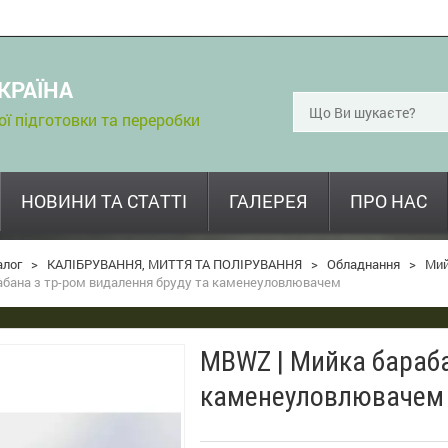
КРАЇНА
 підготовки та переробки
НОВИНИ ТА СТАТТІ
ГАЛЕРЕЯ
ПРО НАС
алог
>
КАЛІБРУВАННЯ, МИТТЯ ТА ПОЛІРУВАННЯ
>
Обладнання
>
Ми
абана з тр-ром видалення бруду та каменеуловлювачем
MBWZ | Мийка бараба
каменеуловлювачем