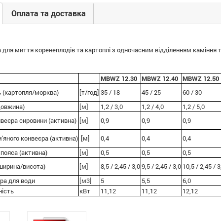
Оплата та доставка
для миття коренеплодів та картоплі з одночасним відділенням каміння т
MBWZ 12.30
MBWZ 12.40
MBWZ 12.50
ь (картопля/морква)
[т/год]
35 / 18
45 / 25
60 / 30
довжина)
[м]
1,2 / 3,0
1,2 / 4,0
1,2 / 5,0
веєра сировини (активна)
[м]
0,9
0,9
0,9
'яного конвеєра (активна)
[м]
0,4
0,4
0,4
пояса (активна)
[м]
0,5
0,5
0,5
ширина/висота)
[м]
8,5 / 2,45 / 3,0
9,5 / 2,45 / 3,0
10,5 / 2,45 / 3
ра для води
[м3]
5
5,5
6,0
ність
кВт
11,12
11,12
12,12