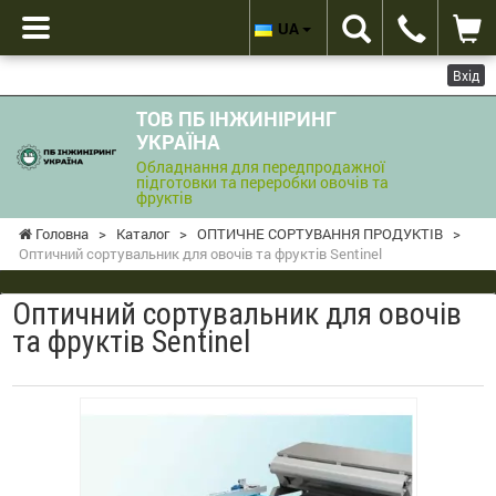
UA
Вхід
ТОВ ПБ ІНЖИНІРИНГ
УКРАЇНА
Обладнання для передпродажної
підготовки та переробки овочів та
фруктів
Головна
>
Каталог
>
ОПТИЧНЕ СОРТУВАННЯ ПРОДУКТІВ
>
Оптичний сортувальник для овочів та фруктів Sentinel
Оптичний сортувальник для овочів
та фруктів Sentinel