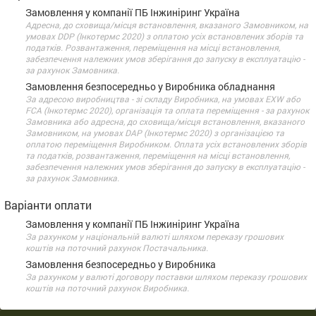
Замовлення у компанії ПБ Інжиніринг Україна
Адресна, до сховища/місця встановлення, вказаного Замовником, на
умовах DDP (Інкотермс 2020) з оплатою усіх встановлених зборів та
податків. Розвантаження, переміщення на місці встановлення,
забезпечення належних умов зберігання до запуску в експлуатацію -
за рахунок Замовника.
Замовлення безпосередньо у Виробника обладнання
За адресою виробництва - зі складу Виробника, на умовах EXW або
FCA (Інкотермс 2020), організація та оплата переміщення - за рахунок
Замовника або адресна, до сховища/місця встановлення, вказаного
Замовником, на умовах DАP (Інкотермс 2020) з організацією та
оплатою переміщення Виробником. Оплата усіх встановлених зборів
та податків, розвантаження, переміщення на місці встановлення,
забезпечення належних умов зберігання до запуску в експлуатацію -
за рахунок Замовника.
Варіанти оплати
Замовлення у компанії ПБ Інжиніринг Україна
За рахунком у національній валюті шляхом переказу грошових
коштів на поточний рахунок Постачальника.
Замовлення безпосередньо у Виробника
За рахунком у валюті договору поставки шляхом переказу грошових
коштів на поточний рахунок Виробника.