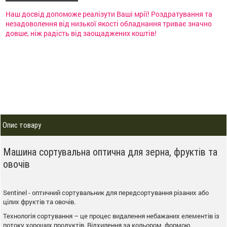
Наш досвід допоможе реалізути Ваші мрії! Роздратування та
незадоволення від низької якості обладнання триває значно
довше, ніж радість від заощаджених коштів!
Опис товару
Машина сортувальна оптична для зерна, фруктів та
овочів
Sentinel - оптичний сортувальник для передсортування різаних або
цілих фруктів та овочів.
Технологія сортування – це процес видалення небажаних елементів із
потоку хороших продуктів. Відхилення за кольором, формою,