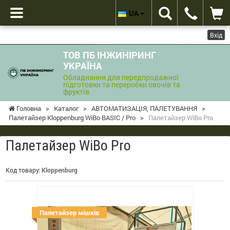
UA
Вхід
ТОВ ПБ ІНЖИНІРИНГ
УКРАЇНА
Обладнання для передпродажної
підготовки та переробки овочів та
фруктів
Головна
>
Каталог
>
АВТОМАТИЗАЦІЯ, ПАЛЕТУВАННЯ
>
Палетайзер Kloppenburg WiBo BASIC / Pro
>
Палетайзер WiBo Pro
Палетайзер WiBo Pro
Код товару:
Kloppenburg
Палетайзер мішків