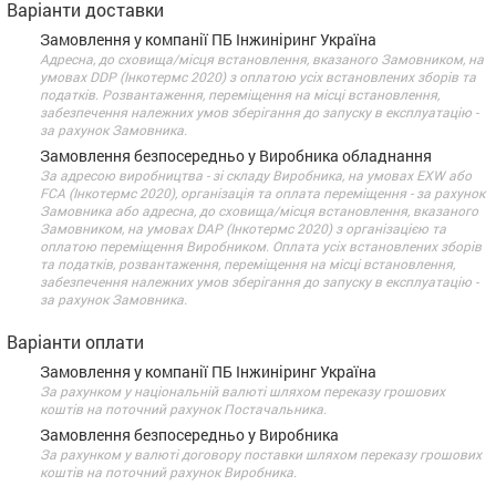
Варіанти доставки
Замовлення у компанії ПБ Інжиніринг Україна
Адресна, до сховища/місця встановлення, вказаного Замовником, на
умовах DDP (Інкотермс 2020) з оплатою усіх встановлених зборів та
податків. Розвантаження, переміщення на місці встановлення,
забезпечення належних умов зберігання до запуску в експлуатацію -
за рахунок Замовника.
Замовлення безпосередньо у Виробника обладнання
За адресою виробництва - зі складу Виробника, на умовах EXW або
FCA (Інкотермс 2020), організація та оплата переміщення - за рахунок
Замовника або адресна, до сховища/місця встановлення, вказаного
Замовником, на умовах DАP (Інкотермс 2020) з організацією та
оплатою переміщення Виробником. Оплата усіх встановлених зборів
та податків, розвантаження, переміщення на місці встановлення,
забезпечення належних умов зберігання до запуску в експлуатацію -
за рахунок Замовника.
Варіанти оплати
Замовлення у компанії ПБ Інжиніринг Україна
За рахунком у національній валюті шляхом переказу грошових
коштів на поточний рахунок Постачальника.
Замовлення безпосередньо у Виробника
За рахунком у валюті договору поставки шляхом переказу грошових
коштів на поточний рахунок Виробника.