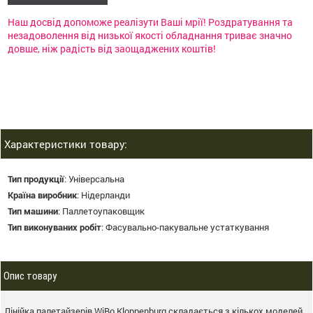
Наш досвід допоможе реалізути Ваші мрії! Роздратування та
незадоволення від низької якості обладнання триває значно
довше, ніж радість від заощаджених коштів!
Характеристики товару:
Тип продукції
:
Універсальна
Країна виробник
:
Нідерланди
Тип машини
:
Паллетоупаковщик
Тип виконуваних робіт
:
Фасувально-пакувальне устаткування
Опис товару
Лінійка палетайзерів WiBo Kloppenburg складається з кількох моделей.