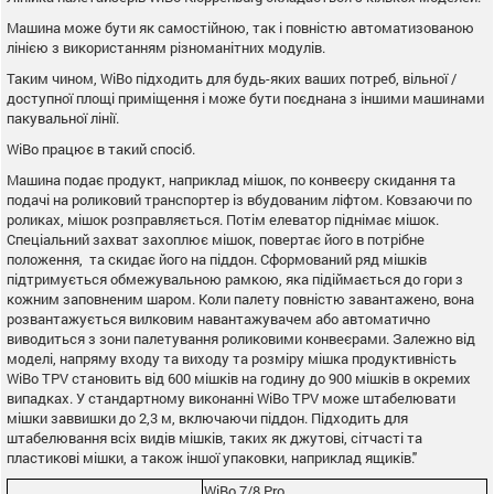
Машина може бути як самостійною, так і повністю автоматизованою
лінією з використанням різноманітних модулів.
Таким чином, WiBo підходить для будь-яких ваших потреб, вільної /
доступної площі приміщення і може бути поєднана з іншими машинами
пакувальної лінії.
WiBo працює в такий спосіб.
Машина подає продукт, наприклад мішок, по конвеєру скидання та
подачі на роликовий транспортер із вбудованим ліфтом. Ковзаючи по
роликах, мішок розправляється. Потім елеватор піднімає мішок.
Спеціальний захват захоплює мішок, повертає його в потрібне
положення, та скидає його на піддон. Сформований ряд мішків
підтримується обмежувальною рамкою, яка підіймається до гори з
кожним заповненим шаром. Коли палету повністю завантажено, вона
розвантажується вилковим навантажувачем або автоматично
виводиться з зони палетування роликовими конвеєрами. Залежно від
моделі, напряму входу та виходу та розміру мішка продуктивність
WiBo TPV становить від 600 мішків на годину до 900 мішків в окремих
випадках. У стандартному виконанні WiBo TPV може штабелювати
мішки заввишки до 2,3 м, включаючи піддон. Підходить для
штабелювання всіх видів мішків, таких як джутові, сітчасті та
пластикові мішки, а також іншої упаковки, наприклад ящиків."
WiBo 7/8 Pro