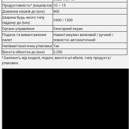
Продуктивність* (мішків/хв)
10 – 15
Довжина мішків до (мм)
900
Ширина будь-якого типу
1600 / 1200
піддону до (мм)
Органи управління
Сенсорний екран
Подача та вивантаження
Навантажувач вилковий / ручний /
палет
повністю автоматичний
Напівавтоматична упаковка
Так
Висота обмотки до (мм)
2.250
*Залежить від моделі, подачі, висоти штабеля, типу продукту/
упаковки.