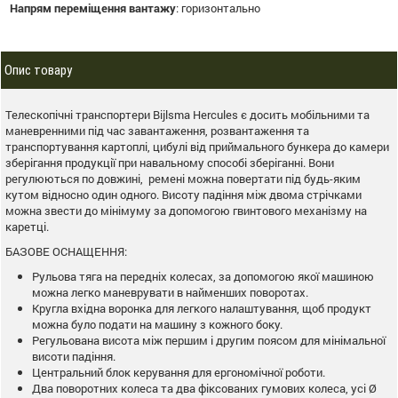
Напрям переміщення вантажу
:
горизонтально
Опис товару
Телескопічні транспортери Bijlsma Hercules є досить мобільними та
маневренними під час завантаження, розвантаження та
транспортування картоплі, цибулі від приймального бункера до камери
зберігання продукції при навальному способі зберіганні. Вони
регулюються по довжині, ремені можна повертати під будь-яким
кутом відносно один одного. Висоту падіння між двома стрічками
можна звести до мінімуму за допомогою гвинтового механізму на
каретці.
БАЗОВЕ ОСНАЩЕННЯ:
Рульова тяга на передніх колесах, за допомогою якої машиною
можна легко маневрувати в найменших поворотах.
Кругла вхідна воронка для легкого налаштування, щоб продукт
можна було подати на машину з кожного боку.
Регульована висота між першим і другим поясом для мінімальної
висоти падіння.
Центральний блок керування для ергономічної роботи.
Два поворотних колеса та два фіксованих гумових колеса, усі Ø