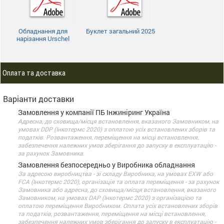
Обладнання для
Буклет загальний 2025
нарізання Urschel
Оплата та доставка
Варіанти доставки
Замовлення у компанії ПБ Інжиніринг Україна
Адресна, до сховища/місця встановлення, вказаного Замовником, на
умовах DDP (Інкотермс 2020) з оплатою усіх встановлених зборів та
податків. Розвантаження, переміщення на місці встановлення,
забезпечення належних умов зберігання до запуску в експлуатацію -
за рахунок Замовника.
Замовлення безпосередньо у Виробника обладнання
За адресою виробництва - зі складу Виробника, на умовах EXW або
FCA (Інкотермс 2020), організація та оплата переміщення - за рахунок
Замовника або адресна, до сховища/місця встановлення, вказаного
Замовником, на умовах DАP (Інкотермс 2020) з організацією та
оплатою переміщення Виробником. Оплата усіх встановлених зборів
та податків, розвантаження, переміщення на місці встановлення,
забезпечення належних умов зберігання до запуску в експлуатацію -