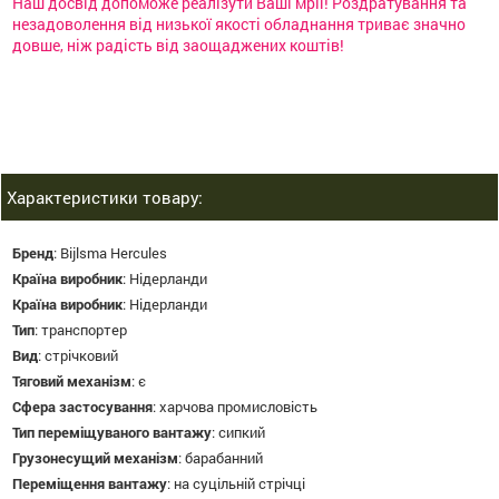
Наш досвід допоможе реалізути Ваші мрії! Роздратування та
незадоволення від низької якості обладнання триває значно
довше, ніж радість від заощаджених коштів!
Характеристики товару:
Бренд
:
Bijlsma Hercules
Країна виробник
:
Нідерланди
Країна виробник
:
Нідерланди
Тип
:
транспортер
Вид
:
стрічковий
Тяговий механізм
:
є
Сфера застосування
:
харчова промисловість
Тип переміщуваного вантажу
:
сипкий
Грузонесущий механізм
:
барабанний
Переміщення вантажу
:
на суцільній стрічці