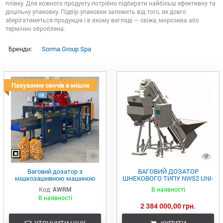
плівку. Для кожного продукту потрібно підбирати найбільш ефективну та
доцільну упаковку. Підбір упаковки залежить від того, як довго
зберігатиметься продукція і в якому вигляді — свіжа, морозива або
термічно оброблена.
Бренди:
Sorma Group Spa
Пакування овочів в мішок
Ваговий дозатор з
ВАГОВИЙ ДОЗАТОР
мішкозашивною машиною
ШНЕКОВОГО ТИПУ NWS2 UNI-
AWRM
MASZ
Код:
AWRM
В наявності
В наявності
2 384 000,00 грн.
УТОЧНИТИ ЦІНУ
КУПИТИ