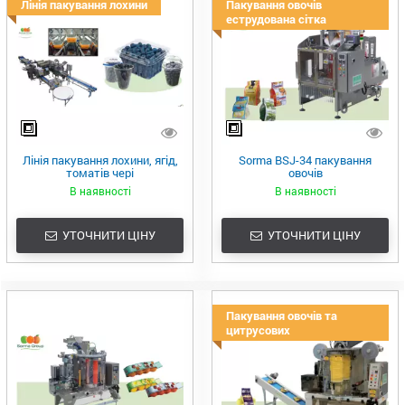
Лінія пакування лохини
Пакування овочів
еструдована сітка
Лінія пакування лохини, ягід,
Sorma BSJ-34 пакування
томатів чері
овочів
В наявності
В наявності
УТОЧНИТИ ЦІНУ
УТОЧНИТИ ЦІНУ
Пакування овочів та
цитрусових