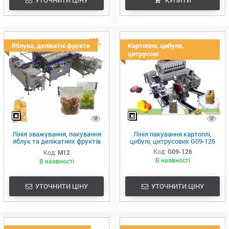
Яблука, делікатні фрукти
Картопля, цибуля,
цитрусові
Лінія зважування, пакування
Лінія пакування картоплі,
яблук та делікатних фруктів
цибулі, цитрусових G09-126
M12 Sorma
Код:
G09-126
Код:
M12
В наявності
В наявності
УТОЧНИТИ ЦІНУ
УТОЧНИТИ ЦІНУ