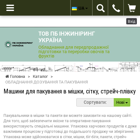
UA
Вхід
ТОВ ПБ ІНЖИНІРИНГ
УКРАЇНА
Обладнання для передпродажної
підготовки та переробки овочів та
фруктів
Головна
>
Каталог
>
ОБЛАДНАННЯ ДОЗУВАННЯ ТА ПАКУВАННЯ
Машини для пакування в мішки, сітку, стрейч-плівку
Сортувати:
Нові
Пакувальники в мішки та пакети ви можете замовити на нашому сайті.
Для того, щоб забезпечити якісне та оперативне пакування
використовують спеціальні машини. Упаковка харчових продуктів є дуже
важливим процесом у підготовці до подальшого продажу чи зберігання.
Упаковка може здійснюватися в сітки, мішки, біг-біги, пакети, стрейч-