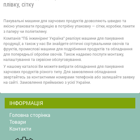
плівку, сітку
Пакувальні машини для харчових продуктів дозволяють швидко та
якісно упаковати продукцію в потрібну упаковку — сітки, коробки, пакети
з паперу чи поліетилену.
Компанія "ПБ інжиніринг Україна" реалізує машини для пакування
продукції, а також у нас Ви знайдете оптичні сортувальники овочів та
фруктів, промислові машини для подрібнення продуктів та обладнання
для попередньої обробки овочів. Також надаємо послуги монтажу,
налаштування та сервісне обслуговування.
У нашому каталозі Ви можете вибрати обладнання для пакування
харчових продуктів різного типу. Для замовлення обладнання
звертайтесь за контактними номерами телефонів або залишайте заявку
на сайті. Замовлення приймаємо з усієї України.
ІНФОРМАЦІЯ
Головна сторінка
Товари
Контакти