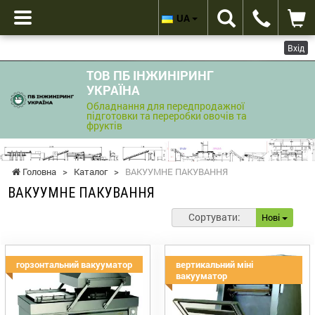
UA
Вхід
ТОВ ПБ ІНЖИНІРИНГ
УКРАЇНА
Обладнання для передпродажної
підготовки та переробки овочів та
фруктів
Головна
>
Каталог
>
ВАКУУМНЕ ПАКУВАННЯ
ВАКУУМНЕ ПАКУВАННЯ
Сортувати:
Нові
горзонтальний вакууматор
вертикальний міні
вакууматор