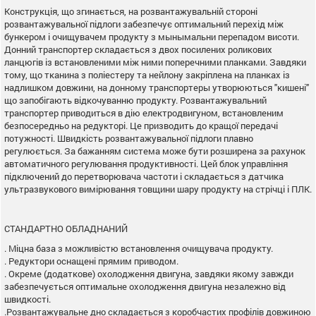
Конструкція, що згинається, на розвантажувальній стороні
розвантажувальної підлоги забезпечує оптимальний перехід між
бункером і очищувачем продукту з мынымальни перепадом висоти.
Донний транспортер складається з двох посилених роликових
ланцюгів із встановленими між ними поперечними планками. Завдяки
тому, що тканина з поліестеру та нейлону закріплена на планках із
надлишком довжини, на донному транспортеры утворюються "кишені"
що запобігають відкочуванню продукту. Розвантажувальний
транспортер приводиться в дію електродвигуном, встановленим
безпосередньо на редукторі. Це призводить до кращої передачі
потужності. Швидкість розвантажувальної підлоги плавно
регулюється. За бажанням система може бути розширена за рахунок
автоматичного регулювання продуктивності. Цей блок управління
підключений до перетворювача частоти і складається з датчика
ультразвукового вимірювання товщини шару продукту на стрічці і ПЛК.
СТАНДАРТНО ОБЛАДНАНИЙ
. Міцна база з можливістю встановлення очищувача продукту.
. Редуктори оснащені прямим приводом.
. Окреме (додаткове) охолодження двигуна, завдяки якому завжди
забезпечується оптимальне охолодження двигуна незалежно від
швидкості.
.Розвантажувальне дно складається з коробчастих профілів довжиною