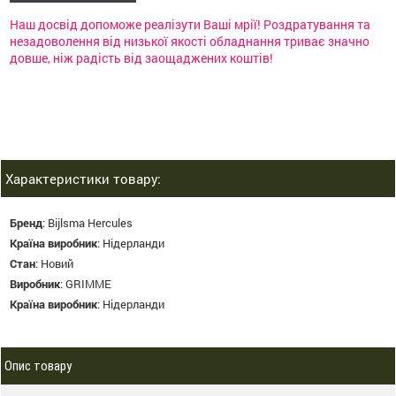
Наш досвід допоможе реалізути Ваші мрії! Роздратування та
незадоволення від низької якості обладнання триває значно
довше, ніж радість від заощаджених коштів!
Характеристики товару:
Бренд
:
Bijlsma Hercules
Країна виробник
:
Нідерланди
Стан
:
Новий
Виробник
:
GRIMME
Країна виробник
:
Нідерланди
Опис товару