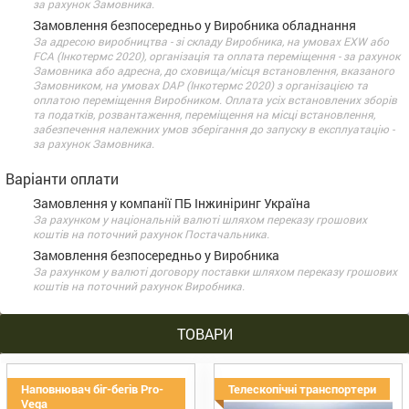
за рахунок Замовника.
Замовлення безпосередньо у Виробника обладнання
За адресою виробництва - зі складу Виробника, на умовах EXW або
FCA (Інкотермс 2020), організація та оплата переміщення - за рахунок
Замовника або адресна, до сховища/місця встановлення, вказаного
Замовником, на умовах DАP (Інкотермс 2020) з організацією та
оплатою переміщення Виробником. Оплата усіх встановлених зборів
та податків, розвантаження, переміщення на місці встановлення,
забезпечення належних умов зберігання до запуску в експлуатацію -
за рахунок Замовника.
Варіанти оплати
Замовлення у компанії ПБ Інжиніринг Україна
За рахунком у національній валюті шляхом переказу грошових
коштів на поточний рахунок Постачальника.
Замовлення безпосередньо у Виробника
За рахунком у валюті договору поставки шляхом переказу грошових
коштів на поточний рахунок Виробника.
ТОВАРИ
Наповнювач біг-бегів Pro-
Телескопічні транспортери
Vega