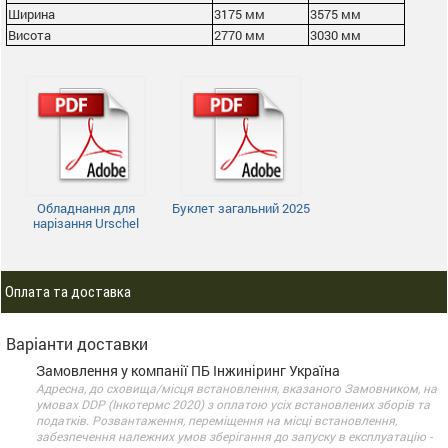
Ширина
3175 мм
3575 мм
Висота
2770 мм
3030 мм
Обладнання для
Буклет загальний 2025
нарізання Urschel
Оплата та доставка
Варіанти доставки
Замовлення у компанії ПБ Інжиніринг Україна
Адресна, до сховища/місця встановлення, вказаного Замовником, на
умовах DDP (Інкотермс 2020) з оплатою усіх встановлених зборів та
податків. Розвантаження, переміщення на місці встановлення,
забезпечення належних умов зберігання до запуску в експлуатацію -