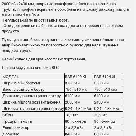
2000 або 2400 мм, покритих поліефірно-нейлоновою тканиною.
Трубчасті профілі закріплені з обох боків на міцному ланцюгу підлоги
діаметром 4 дюйми.
.Регульований по висоті задній борт.
. Оглядові решітки на бічних стінках для спостереження за рівнем
продукту.
Пульт дистанційного керування з кнопкою увімкнення/вимкнення,
аварійною зупинкою та поворотною ручкою для налаштування
швидкості руху.
Великі колеса для зручного транспортування.
Лінійна модульна система BLC.
МОДЕЛЬ
BSB 6120 XL
BSB 6124 XL
Ширина між бортами
3100 мм
3500 мм
Висота заднього борту
750 - 910 мм
750 - 910 мм
Довжина донного транспортеру
6100 мм
6100 мм
Ширина підлоги розвантаження
2000 мм
2400 мм
Швидкість донного транспортеру
0,24 - 4,34 м/хв.
0,24 - 4,34 м/хв.
Об'єм
18,2 м³
20,9 м³
Продуктивність
80 тонн/год
90 тонн/год
Електромотор
2 х 2,2 кВт
2 х 2,2 кВт
Довжина
8480 мм
8800 мм