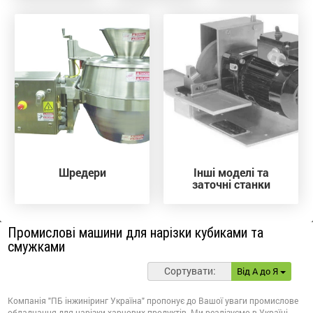
Шредери
Інші моделі та
заточні станки
Промислові машини для нарізки кубиками та
смужками
Сортувати:
Від А до Я
Компанія "ПБ інжиніринг Україна" пропонує до Вашої уваги промислове
обладнання для нарізки харчових продуктів. Ми реалізуємо в Україні