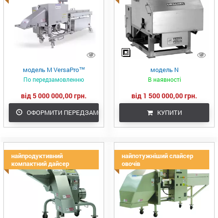
модель M VersaPro™
модель N
По передзамовленню
В наявності
від 5 000 000,00 грн.
від 1 500 000,00 грн.
ОФОРМИТИ ПЕРЕДЗАМОВЛЕННЯ
КУПИТИ
найпродуктивний
найпотужніший слайсер
компактний дайсер
овочів