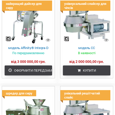
найкращий дайсер для
універсальний слайсер для
сиру
чіпсів
модель Affinity® Integra-D
модель CC
По передзамовленню
В наявності
від 3 000 000,00 грн.
від 2 000 000,00 грн.
ОФОРМИТИ ПЕРЕДЗАМОВЛЕННЯ
КУПИТИ
шредер для сиру
унікальний решітчатий
слайс