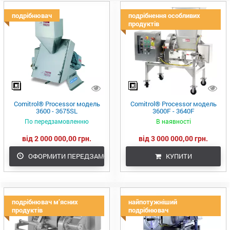
подрібнювач
подрібнення особливих
продуктів
Comitrol® Processor модель
Comitrol® Processor модель
3600 - 3675SL
3600F - 3640F
По передзамовленню
В наявності
від 2 000 000,00 грн.
від 3 000 000,00 грн.
ОФОРМИТИ ПЕРЕДЗАМОВЛЕННЯ
КУПИТИ
подрібнювач м’ясних
найпотужніший
продуктів
подрібнювач