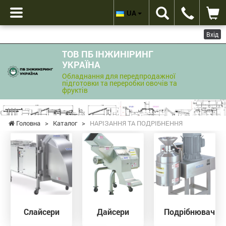
UA
Вхід
ТОВ ПБ ІНЖИНІРИНГ
УКРАЇНА
Обладнання для передпродажної
підготовки та переробки овочів та
фруктів
Головна
>
Каталог
>
НАРІЗАННЯ ТА ПОДРІБНЕННЯ
Слайсери
Дайсери
Подрібнювачі