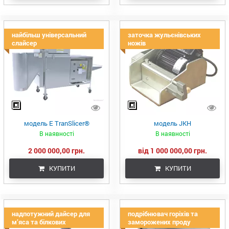
найбільш універсальний
заточка жульєнівських
слайсер
ножів
модель E TranSlicer®
модель JKH
В наявності
В наявності
2 000 000,00 грн.
від 1 000 000,00 грн.
КУПИТИ
КУПИТИ
надпотужний дайсер для
подрібнювач горіхів та
м’яса та білкових
заморожених проду