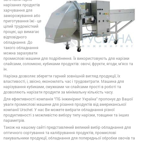
нарізаних продуктів
харчування для
заморожування або
приготування їжі - це
цілий трудомісткий
процес, що вимагає
відповідного
обладнання. До
такого обладнання
можна зарахувати
промислові машини для подрібнення. Їх використовують для нарізки
слайсами, соломкою, кубиками продуктів: овочі, фрукти, ягоди, м'ясо та
ін.
Нарізка дозволяє зберегти гарний зовнішній вигляд продукції, їх
властивості, і, звісно, економлять час і трудовитрати. Машина для
нарізування кубиками, смужками чи слайсами прості в роботі та
дозволяють нарізати продукти за мінімальну кількість часу.
Для ефективності компанія "ПБ інжиніринг Україна" пропонує до Вашої
уваги промислові машини для різання продуктів від американської
компанії Urschel. У нас Ви можете вибрати обладнання різної
продуктивності з можливістю вибору типу нарізки, товщини та інших
параметрів.
Також на нашому сайті представлений великий вибір обладнання для
оптичного сортування та калібрування продуктів, промислові
пакувальники продукції, обладнання для попередньої обробки овочів та