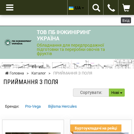
UA
Вхід
ТОВ ПБ ІНЖИНІРИНГ
УКРАЇНА
Обладнання для передпродажної
підготовки та переробки овочів та
фруктів
Головна
>
Каталог
>
ПРИЙМАННЯ З ПОЛЯ
ПРИЙМАННЯ З ПОЛЯ
Сортувати:
Нові
Бренди:
Pro-Vega
Bijlsma Hercules
Буртоукладачі на рейці