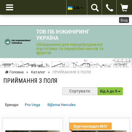
UA
Вхід
ТОВ ПБ ІНЖИНІРИНГ
УКРАЇНА
Обладнання для передпродажної
підготовки та переробки овочів та
фруктів
Головна
>
Каталог
>
ПРИЙМАННЯ З ПОЛЯ
ПРИЙМАННЯ З ПОЛЯ
Сортувати:
Від А до Я
Бренди:
Pro-Vega
Bijlsma Hercules
Буртоукладач BHV